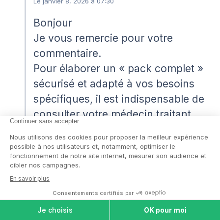
Le janvier 8, 2026 à 07:30
Bonjour
Je vous remercie pour votre
commentaire.
Pour élaborer un « pack complet »
sécurisé et adapté à vos besoins
spécifiques, il est indispensable de
consulter votre médecin traitant,
car lui seul pourra valider les
dosages et les mélanges de gélules
(comme le magnésium, les oméga-
3 ou les multivitaminés) sans risque
COMPARER LES
pour votre santé.
MAISONS DE
RETRAITE
Bonne journée.