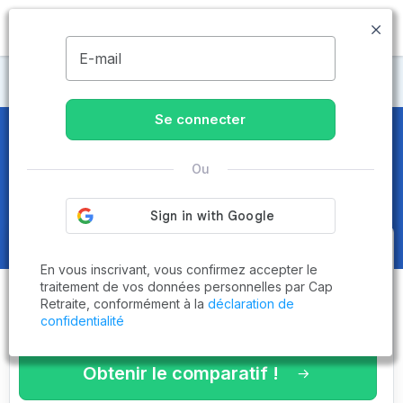
MENU
E-mail
Maisons de retraite Val-d'Oise
Se connecter
Maisons de retraite et EHPAD
à
Ou
Neuville-sur-Oise (95000)
Obtenez le
comparatif des
En vous inscrivant, vous confirmez accepter le
établissements
adaptés à vos
traitement de vos données personnelles par Cap
Retraite, conformément à la
déclaration de
critères en 3 minutes !
confidentialité
Obtenir le comparatif !