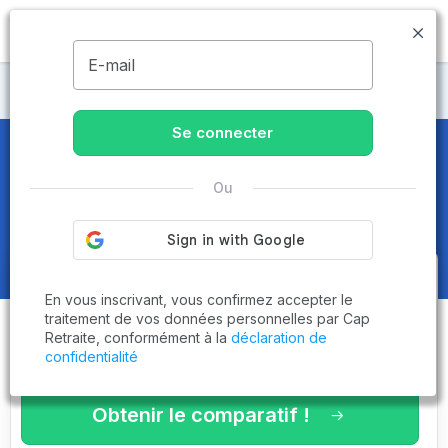
MENU
E-mail
Maisons de retraite Seine-Saint-Denis
Se connecter
Maisons de retraite et EHPAD
à
Ou
Vaujours (93410)
Obtenez le
comparatif des
En vous inscrivant, vous confirmez accepter le
établissements
adaptés à vos
traitement de vos données personnelles par Cap
Retraite, conformément à la
déclaration de
critères en 3 minutes !
confidentialité
Obtenir le comparatif !