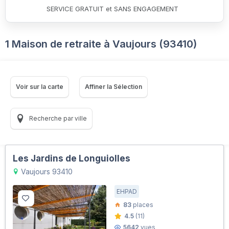
SERVICE GRATUIT et SANS ENGAGEMENT
1 Maison de retraite à Vaujours (93410)
Voir sur la carte
Affiner la Sélection
Recherche par ville
Les Jardins de Longuiolles
Vaujours 93410
EHPAD
83
places
4.5
(11)
5642
vues