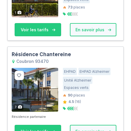
73
places
1
Voir les tarifs
En savoir plus
Résidence Chantereine
Coubron 93470
EHPAD
EHPAD Alzheimer
Unité Alzheimer
Espaces verts
90
places
4.5
(16)
7
Résidence partenaire