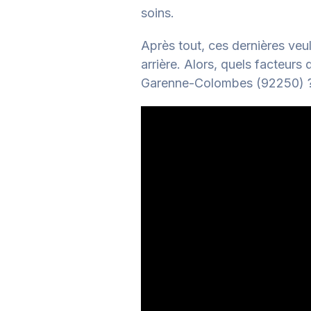
soins.
Après tout, ces dernières veul
arrière.
Alors, quels facteurs
Garenne-Colombes (92250) ? N