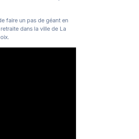
 de faire un pas de géant en
etraite dans la ville de La
oix.