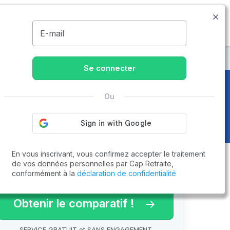
01.86.65.51.00
Disponible de 8h à 20h
MENU
E-mail
renne-Colombes
Se connecter
Ou
es (92250)
En vous inscrivant, vous confirmez accepter le traitement
de vos données personnelles par Cap Retraite,
conformément à la
déclaration de confidentialité
arif 2026 !
Obtenir le comparatif !
SERVICE GRATUIT et SANS ENGAGEMENT